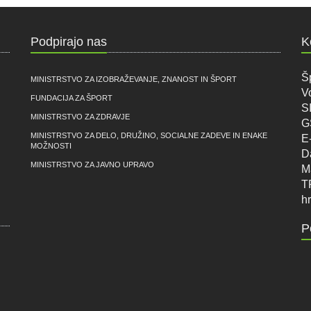
Podpirajo nas
K
Š
MINISTRSTVO ZA IZOBRAŽEVANJE, ZNANOST IN ŠPORT
V
FUNDACIJA ZA ŠPORT
S
MINISTRSTVO ZA ZDRAVJE
G
MINISTRSTVO ZA DELO, DRUŽINO, SOCIALNE ZADEVE IN ENAKE
E
MOŽNOSTI
D
MINISTRSTVO ZA JAVNO UPRAVO
M
T
hr
P