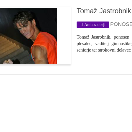
Tomaž Jastrobnik
PONOSE
Ambasadorji
Tomaž Jastrobnik, ponosen p
plesalec, vaditelj gimnastik
seniorje ter strokovni delavec 