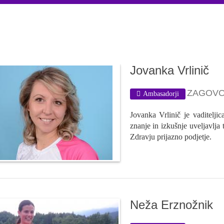
Jovanka Vrlinič
ZAGOVO
Ambasadorji
Jovanka Vrlinič je vaditelji
znanje in izkušnje uveljavlja
Zdravju prijazno podjetje.
Neža Erznožnik