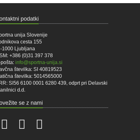
ontaktni podatki
portna unija Slovenije
odnikova cesta 155
I-1000 Ljubljana
SM: +386 (0)31 397 378
-pošta:
info@sportna-unija.si
avčna številka: SI 40819523
atična številka: 5014565000
RR: SI56 6100 0001 6280 439, odprt pri Delavski
anilnici d.d.
ovežite se z nami