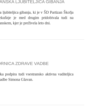
NSKA LJUBITELJICA GIBANJA
 ljubiteljica gibanja, ki je v ŠD Partizan Škofja
zkušnje je med drugim pridobivala tudi na
nskem, kjer je preživela leto dni.
RNICA ZDRAVE VADBE
a podpira tudi vsestransko aktivna vaditeljica
 vadbe Simona Glavan.