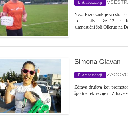
VSESTRA
Ambasadorji
Neža Erznožnik je vsestranska
Loka aktivna že 12 let. I
gimnastični šoli Ollerup na Da
Simona Glavan
ZAGOVO
Ambasadorji
Zdrava društva kot promotork
športne rekreacije in Zdrave